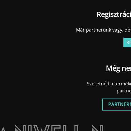
Regisztrác
Már partnerünk vagy, de 
R
Még ne
Szeretnéd a terméke
partn
PARTNER