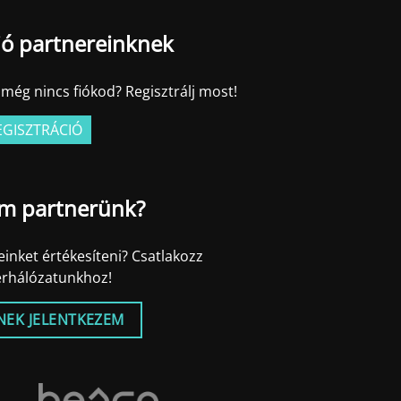
ió partnereinknek
még nincs fiókod? Regisztrálj most!
EGISZTRÁCIÓ
m partnerünk?
inket értékesíteni? Csatlakozz
erhálózatunkhoz!
NEK JELENTKEZEM