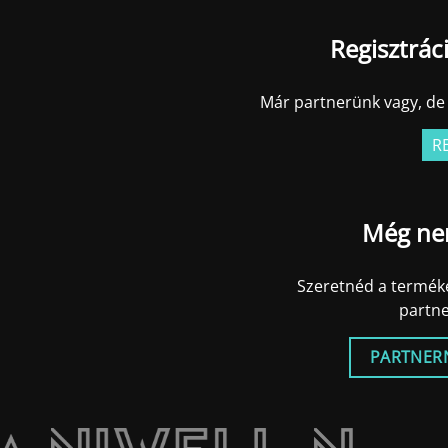
Regisztrác
Már partnerünk vagy, de 
R
Még ne
Szeretnéd a terméke
partn
PARTNER