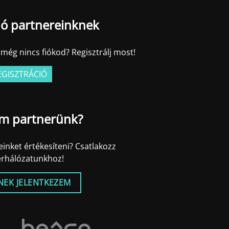
ió partnereinknek
még nincs fiókod? Regisztrálj most!
EGISZTRÁCIÓ
m partnerünk?
inket értékesíteni? Csatlakozz
erhálózatunkhoz!
NEK JELENTKEZEM