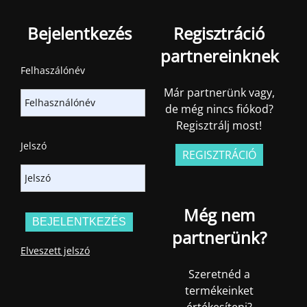
Bejelentkezés
Regisztráció
partnereinknek
Felhaszálónév
Már partnerünk vagy,
de még nincs fiókod?
Regisztrálj most!
Jelszó
REGISZTRÁCIÓ
Még nem
partnerünk?
Elveszett jelszó
Szeretnéd a
termékeinket