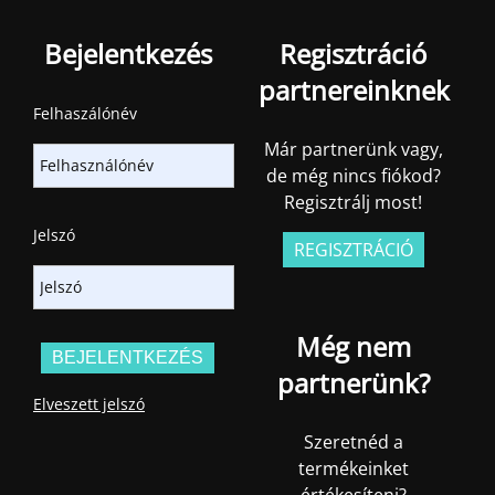
Bejelentkezés
Regisztráció
partnereinknek
Felhaszálónév
Már partnerünk vagy,
de még nincs fiókod?
Regisztrálj most!
Jelszó
REGISZTRÁCIÓ
Még nem
partnerünk?
Elveszett jelszó
Szeretnéd a
termékeinket