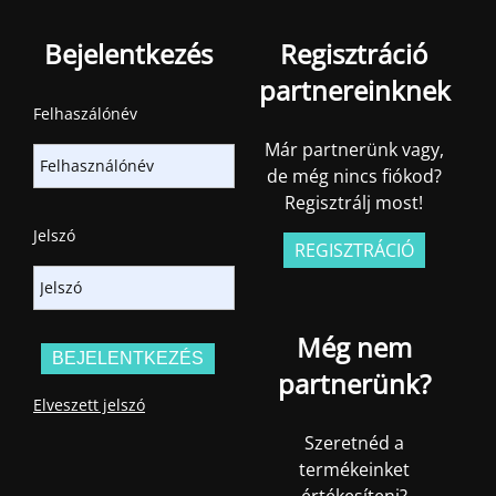
Bejelentkezés
Regisztráció
partnereinknek
Felhaszálónév
Már partnerünk vagy,
de még nincs fiókod?
Regisztrálj most!
Jelszó
REGISZTRÁCIÓ
Még nem
partnerünk?
Elveszett jelszó
Szeretnéd a
termékeinket