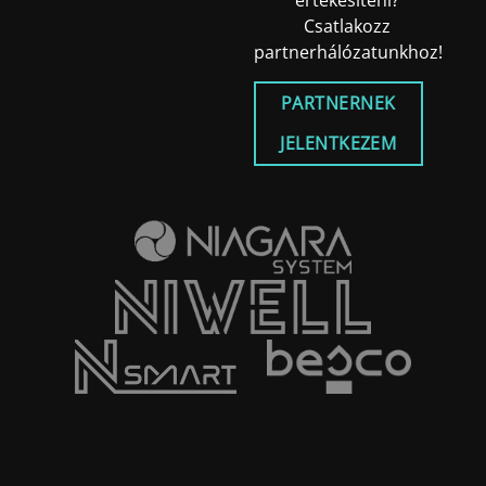
értékesíteni?
Csatlakozz
partnerhálózatunkhoz!
PARTNERNEK
JELENTKEZEM