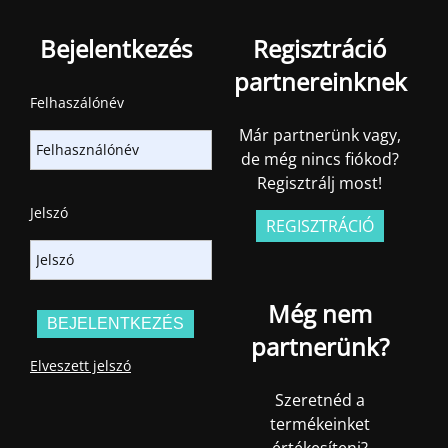
Bejelentkezés
Regisztráció
partnereinknek
Felhaszálónév
Már partnerünk vagy,
de még nincs fiókod?
Regisztrálj most!
Jelszó
REGISZTRÁCIÓ
Még nem
partnerünk?
Elveszett jelszó
Szeretnéd a
termékeinket