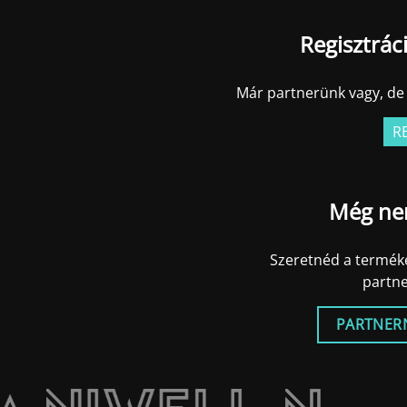
Regisztrác
Már partnerünk vagy, de 
R
Még ne
Szeretnéd a terméke
partn
PARTNER