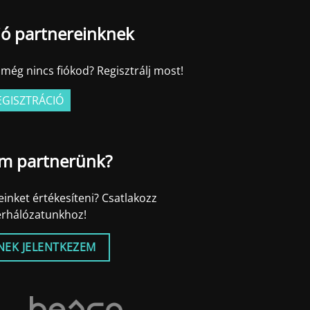
ió partnereinknek
még nincs fiókod? Regisztrálj most!
EGISZTRÁCIÓ
m partnerünk?
inket értékesíteni? Csatlakozz
erhálózatunkhoz!
NEK JELENTKEZEM