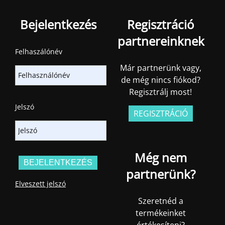
Bejelentkezés
Regisztráció
partnereinknek
Felhaszálónév
Már partnerünk vagy,
de még nincs fiókod?
Regisztrálj most!
Jelszó
REGISZTRÁCIÓ
Még nem
partnerünk?
Elveszett jelszó
Szeretnéd a
termékeinket