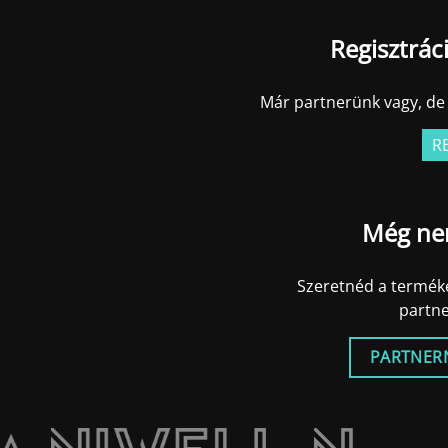
Regisztrác
Már partnerünk vagy, de 
R
Még ne
Szeretnéd a terméke
partn
PARTNER