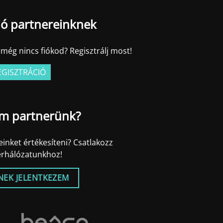
ió partnereinknek
még nincs fiókod? Regisztrálj most!
EGISZTRÁCIÓ
m partnerünk?
inket értékesíteni? Csatlakozz
erhálózatunkhoz!
NEK JELENTKEZEM