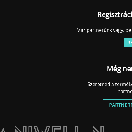
Regisztrác
Már partnerünk vagy, de 
R
Még ne
Szeretnéd a terméke
partn
PARTNER