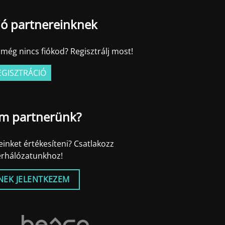
ió partnereinknek
még nincs fiókod? Regisztrálj most!
EGISZTRÁCIÓ
m partnerünk?
inket értékesíteni? Csatlakozz
erhálózatunkhoz!
NEK JELENTKEZEM