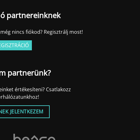
ió partnereinknek
még nincs fiókod? Regisztrálj most!
EGISZTRÁCIÓ
m partnerünk?
inket értékesíteni? Csatlakozz
erhálózatunkhoz!
NEK JELENTKEZEM