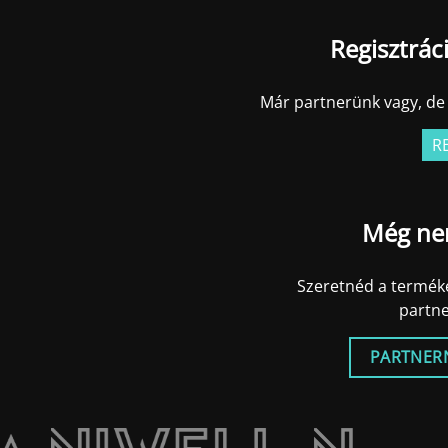
Regisztrác
Már partnerünk vagy, de 
R
Még ne
Szeretnéd a terméke
partn
PARTNER