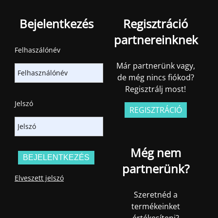
Bejelentkezés
Regisztráció
partnereinknek
Felhaszálónév
Már partnerünk vagy,
de még nincs fiókod?
Regisztrálj most!
Jelszó
REGISZTRÁCIÓ
Még nem
partnerünk?
Elveszett jelszó
Szeretnéd a
termékeinket