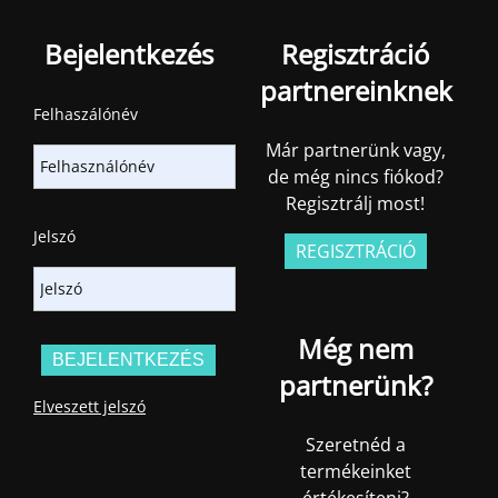
Bejelentkezés
Regisztráció
partnereinknek
Felhaszálónév
Már partnerünk vagy,
de még nincs fiókod?
Regisztrálj most!
Jelszó
REGISZTRÁCIÓ
Még nem
partnerünk?
Elveszett jelszó
Szeretnéd a
termékeinket