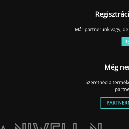
Regisztrác
Már partnerünk vagy, de 
R
Még ne
Szeretnéd a terméke
partn
PARTNER