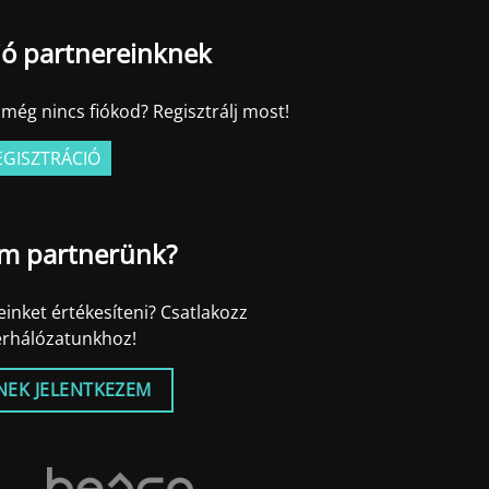
ió partnereinknek
még nincs fiókod? Regisztrálj most!
EGISZTRÁCIÓ
m partnerünk?
inket értékesíteni? Csatlakozz
erhálózatunkhoz!
NEK JELENTKEZEM