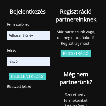
Bejelentkezés
Regisztráció
partnereinknek
Felhaszálónév
Már partnerünk vagy,
de még nincs fiókod?
Regisztrálj most!
Jelszó
REGISZTRÁCIÓ
Még nem
partnerünk?
Elveszett jelszó
Szeretnéd a
termékeinket