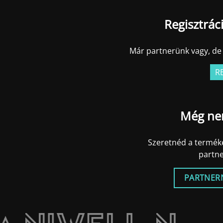
Regisztrác
Már partnerünk vagy, de 
R
Még ne
Szeretnéd a terméke
partn
PARTNER