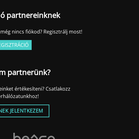
ió partnereinknek
még nincs fiókod? Regisztrálj most!
EGISZTRÁCIÓ
m partnerünk?
inket értékesíteni? Csatlakozz
erhálózatunkhoz!
NEK JELENTKEZEM