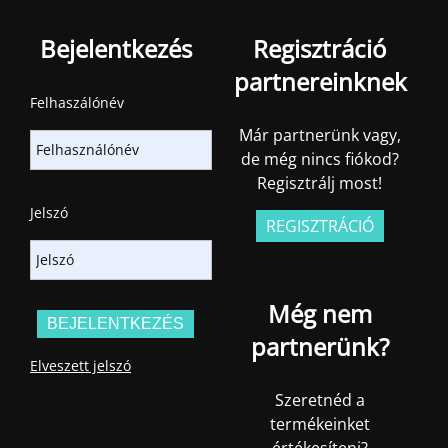
Bejelentkezés
Regisztráció
partnereinknek
Felhaszálónév
Már partnerünk vagy,
de még nincs fiókod?
Regisztrálj most!
Jelszó
REGISZTRÁCIÓ
Még nem
partnerünk?
Elveszett jelszó
Szeretnéd a
termékeinket