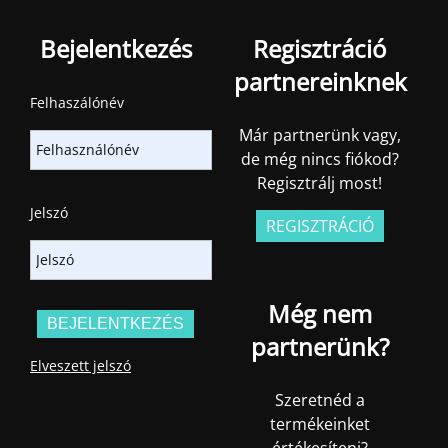
Bejelentkezés
Regisztráció
partnereinknek
Felhaszálónév
Már partnerünk vagy,
de még nincs fiókod?
Regisztrálj most!
Jelszó
REGISZTRÁCIÓ
Még nem
partnerünk?
Elveszett jelszó
Szeretnéd a
termékeinket