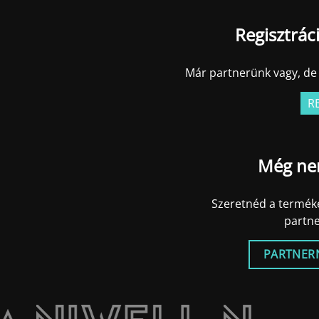
Regisztrác
Már partnerünk vagy, de 
R
Még ne
Szeretnéd a terméke
partn
PARTNER