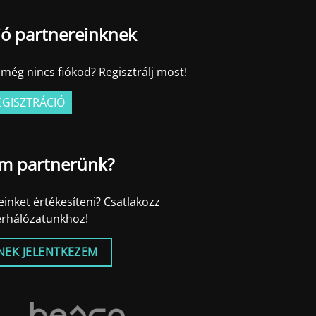
ió partnereinknek
még nincs fiókod? Regisztrálj most!
EGISZTRÁCIÓ
m partnerünk?
inket értékesíteni? Csatlakozz
erhálózatunkhoz!
NEK JELENTKEZEM