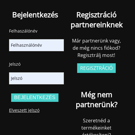
Bejelentkezés
Regisztráció
partnereinknek
Felhaszálónév
Már partnerünk vagy,
de még nincs fiókod?
Regisztrálj most!
Jelszó
REGISZTRÁCIÓ
Még nem
partnerünk?
Elveszett jelszó
Szeretnéd a
termékeinket